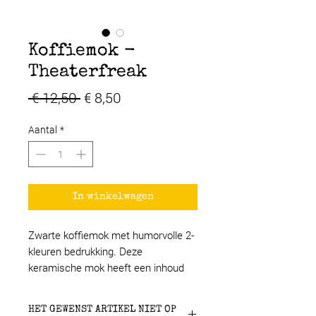
Koffiemok -
Theaterfreak
Normale
Verkoopprijs
 € 12,50 
€ 8,50
prijs
Aantal
*
In winkelwagen
Zwarte koffiemok met humorvolle 2-
kleuren bedrukking. Deze
keramische mok heeft een inhoud
van 330 ml en kan gebruikt worden
voor koude of warme dranken.
HET GEWENST ARTIKEL NIET OP