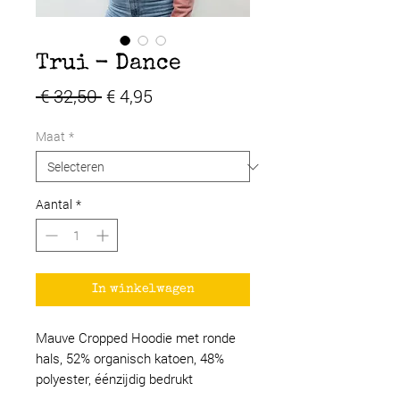
Trui - Dance
Normale
Verkoopprijs
 € 32,50 
€ 4,95
prijs
Maat
*
Aantal
*
In winkelwagen
Mauve Cropped Hoodie met ronde
hals, 52% organisch katoen, 48%
polyester, éénzijdig bedrukt